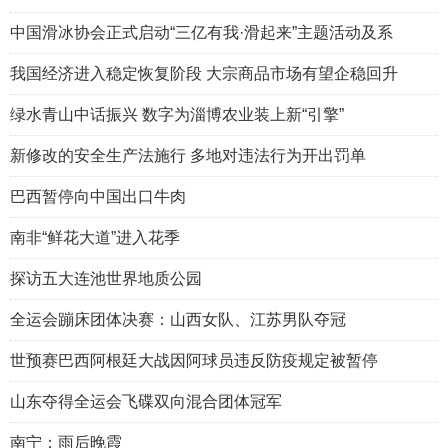
中国滑冰协会正式启动“三亿有我·滑起来”主题活动及系
我国经济进入稳定恢复阶段 大宗商品市场有望企稳回升
绿水青山中话振兴 数字为淄博农业装上新“引擎”
新修改的安全生产法施行 多地对违法行为开出罚单
巴西暂停向中国出口牛肉
南非“鲜花大道”进入花季
探访五大连池世界地质公园
全运会蹦床团体决赛：山西女队、江苏男队夺冠
世预赛巴西阿根廷大战因阿球员违反防疫规定被暂停
山东夺得全运会飞碟双向混合团体冠军
南宁：雨后晚霞