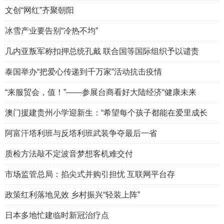
文创“网红”齐聚朝阳
冰雪产业要告别“冷热不均”
几内亚叛军称扣押总统孔戴 联合国等国际组织予以谴责
泰国举办“把爱心传递到千万家”活动抗击疫情
“来服贸会，值！”——参展台商看好大陆经济“健康未来
澳门援建贵州小学迎新生：“希望每个孩子都能在爱里成长
阿富汗塔利班与反塔利班武装争夺最后一省
质检方法敲不定波音梦想客机难交付
市场监管总局：掐尖式并购引担忧 互联网平台存
政策红利落地见效 乡村振兴“轻装上阵”
日本多地忙建临时新冠治疗点