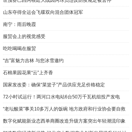
世预赛巴西阿根廷大战因阿球员违反防疫规定被暂停
山东夺得全运会飞碟双向混合团体冠军
南宁：雨后晚霞
服贸会上的视觉感受
吃吃喝喝在服贸
“吉”富魅力吉林 与您冰雪邀约
石棉果园花果“云”上齐香
国家发改委：确保“菜篮子”产品供应充足价格稳定
72小时试运行！两河口水电站6台50万千瓦机组投产发电
“老坛酸菜”事关10多万人的饭碗 地方政府和行业协会要自救
数字化赋能新业态西单商圈改造升级方案突出年轻潮流印象