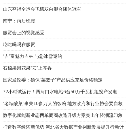
山东夺得全运会飞碟双向混合团体冠军
南宁：雨后晚霞
服贸会上的视觉感受
吃吃喝喝在服贸
“吉”富魅力吉林 与您冰雪邀约
石棉果园花果“云”上齐香
国家发改委：确保“菜篮子”产品供应充足价格稳定
72小时试运行！两河口水电站6台50万千瓦机组投产发电
“老坛酸菜”事关10多万人的饭碗 地方政府和行业协会要自救
数字化赋能新业态西单商圈改造升级方案突出年轻潮流印象
打造数字经济新优势 河北省大数据产业创新发展提升行动计