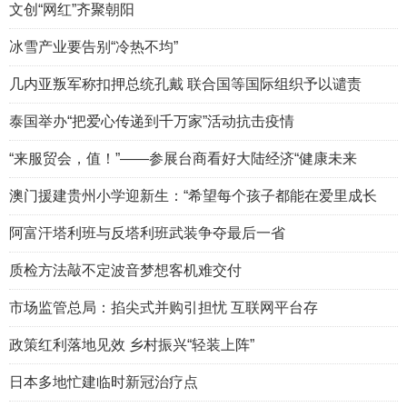
文创“网红”齐聚朝阳
冰雪产业要告别“冷热不均”
几内亚叛军称扣押总统孔戴 联合国等国际组织予以谴责
泰国举办“把爱心传递到千万家”活动抗击疫情
“来服贸会，值！”——参展台商看好大陆经济“健康未来
澳门援建贵州小学迎新生：“希望每个孩子都能在爱里成长
阿富汗塔利班与反塔利班武装争夺最后一省
质检方法敲不定波音梦想客机难交付
市场监管总局：掐尖式并购引担忧 互联网平台存
政策红利落地见效 乡村振兴“轻装上阵”
日本多地忙建临时新冠治疗点