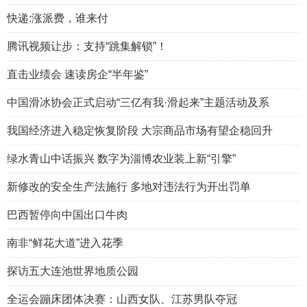
快递:涨派费，谁来付
腾讯视频让步：支持“跳集解锁”！
直击业绩会 速读房企“半年鉴”
中国滑冰协会正式启动“三亿有我·滑起来”主题活动及系
我国经济进入稳定恢复阶段 大宗商品市场有望企稳回升
绿水青山中话振兴 数字为淄博农业装上新“引擎”
新修改的安全生产法施行 多地对违法行为开出罚单
巴西暂停向中国出口牛肉
南非“鲜花大道”进入花季
探访五大连池世界地质公园
全运会蹦床团体决赛：山西女队、江苏男队夺冠