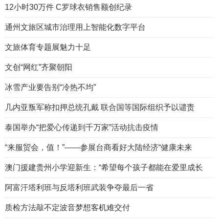
12小时30万件 C罗球衣销售额创纪录
通州文旅区城市治理用上智能化数字平台
文旅体育专题展魅力十足
文创“网红”齐聚朝阳
冰雪产业要告别“冷热不均”
几内亚叛军称扣押总统孔戴 联合国等国际组织予以谴责
泰国举办“把爱心传递到千万家”活动抗击疫情
“来服贸会，值！”——参展台商看好大陆经济“健康未来
澳门援建贵州小学迎新生：“希望每个孩子都能在爱里成长
阿富汗塔利班与反塔利班武装争夺最后一省
质检方法敲不定波音梦想客机难交付